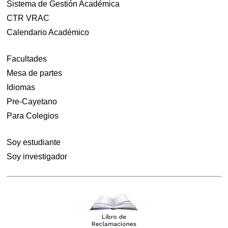
Sistema de Gestión Académica
importante campaña en el Campus Central
CTR VRAC
y en La Molina con el lema “Una vida sin
Calendario Académico
drogas, es una vida saludable”. La
campaña estuvo dirigida a los estudiantes
Facultades
de todas las carreras, con el propósito de
sensibilizar y concientizar sobre los efectos
Mesa de partes
nocivos […]
Idiomas
Pre-Cayetano
Para Colegios
Soy estudiante
Soy investigador
SERVICIO INTEGRADO DE
CONSEJERÍA PSICOLÓGICA
DESARROLLÓ CON ÉXITO
DIVERSOS TALLERES DE
VERANO PARA NUESTROS