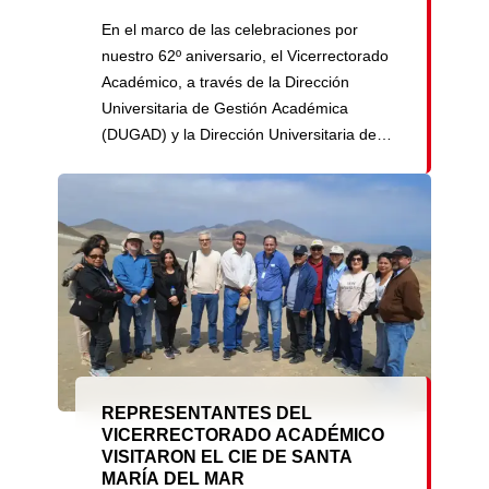
En el marco de las celebraciones por
nuestro 62º aniversario, el Vicerrectorado
Académico, a través de la Dirección
Universitaria de Gestión Académica
(DUGAD) y la Dirección Universitaria de
Personal Docente (DUPD), llevó a cabo
la Premiación del Desafío Interdisciplinar y
la Distinción a las Buenas Prácticas
Docentes. El evento contó con la
presencia del Rector, el Dr. Enrique
Castañeda Saldaña; […]
REPRESENTANTES DEL
VICERRECTORADO ACADÉMICO
VISITARON EL CIE DE SANTA
MARÍA DEL MAR