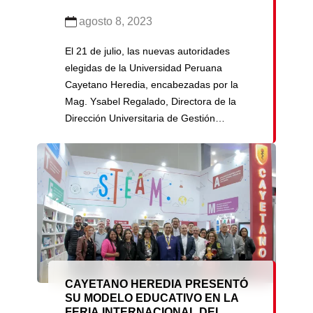
agosto 8, 2023
El 21 de julio, las nuevas autoridades
elegidas de la Universidad Peruana
Cayetano Heredia, encabezadas por la
Mag. Ysabel Regalado, Directora de la
Dirección Universitaria de Gestión
Académica-DUGAD, llevaron a cabo su
segunda visita al Centro de Innovación y
Emprendimiento (CIE) en Santa María del
Mar. El propósito principal de la actividad
fue explorar las […]
CAYETANO HEREDIA PRESENTÓ
SU MODELO EDUCATIVO EN LA
FERIA INTERNACIONAL DEL