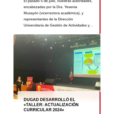
El pasado 5 de julio, nuestras autoridades,
encabezadas por la Dra. Yesenia
Musayón (vicerrectora académica), y
representantes de la Dirección
Universitaria de Gestión de Actividades y
Desarrollo (Dugad), realizaron una visita a
las instalaciones del Centro de Innovación
y Emprendimiento (CIE) de Santa María
del Mar. El principal objetivo de esta visita
fue conocer las características de las […]
DUGAD DESARROLLÓ EL
«TALLER: ACTUALIZACIÓN
CURRICULAR 2024»