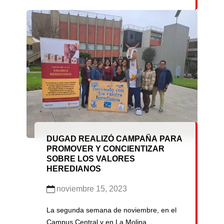
cabo el taller “Compartiendo experiencias
de tutoría académica”, dirigida a los
vicedecanos, directores de escuela, jefes
de carreras y coordinadores de tutoría de
las facultades. El propósito del taller fue
identificar las necesidades, […]
DUGAD REALIZÓ CAMPAÑA PARA
PROMOVER Y CONCIENTIZAR
SOBRE LOS VALORES
HEREDIANOS
noviembre 15, 2023
La segunda semana de noviembre, en el
Campus Central y en La Molina,