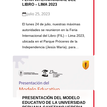
LIBRO – LIMA 2023
julio 25, 2023
El lunes 24 de julio, nuestras máximas
autoridades se reunieron en la Feria
Internacional del Libro (FIL) – Lima 2023,
ubicada en el Parque Próceres de la
Independencia (Jesús María), para
conversar sobre la propuesta formativa de
Cayetano Heredia. La charla estuvo a
cargo del Dr. Enrique Castañeda, rector de
nuestra universidad; la Dra. Yesenia […]
PRESENTACIÓN DEL MODELO
EDUCATIVO DE LA UNIVERSIDAD