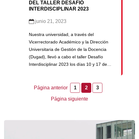
DEL TALLER DESAFIÓ
INTERDISCIPLINAR 2023
junio 21, 2023
Nuestra universidad, a través del
Vicerrectorado Académico y la Dirección
Universitaria de Gestión de la Docencia
(Dugad), llevó a cabo el taller Desafío
Interdisciplinar 2023 los días 10 y 17 de
junio en el Campus Central de San Martín
de Porres. Dirigido a estudiantes, docentes
e investigadores, el taller tuvo como
Página anterior
1
2
3
objetivo principal establecer nuevos
Página siguiente
lineamientos e […]