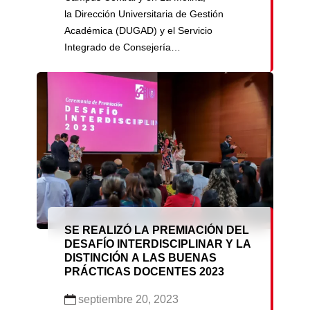
la Dirección Universitaria de Gestión
Académica (DUGAD) y el Servicio
Integrado de Consejería
Psicológica realizaron una campaña para
promover y concientizar a los estudiantes
acerca de los valores heredianos. Dichos
valores fueron reformulados en el Plan
Estratégico Institucional 2022-2026,
buscando que respalden nuestra visión,
contribuyan a nuestra […]
SE REALIZÓ LA PREMIACIÓN DEL
DESAFÍO INTERDISCIPLINAR Y LA
DISTINCIÓN A LAS BUENAS
PRÁCTICAS DOCENTES 2023
septiembre 20, 2023