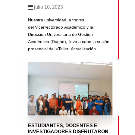
julio 10, 2023
Nuestra universidad, a través
del Vicerrectorado Académico y la
Dirección Universitaria de Gestión
Académica (Dugad), llevó a cabo la sesión
presencial del «Taller: Actualización
Curricular 2024″, el miércoles 05 de julio
en el Campus Central de San Martín de
Porres. Tuvo como objetivo aplicar los
principios, criterios y lineamientos del plan
curricular de las 23 carreras de pregrado,
[…]
ESTUDIANTES, DOCENTES E
INVESTIGADORES DISFRUTARON