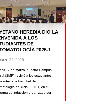
a cirugía mínimamente invasiva, al
cer una guía detallada y basada en
encia sobre […]
YETANO HEREDIA DIO LA
ENVENIDA A LOS
TUDIANTES DE
TOMATOLOGÍA 2025-1
N SU PROGRAMA DE
arzo 24, 2025
DUCCIÓN
unes 17 de marzo, nuestro Campus
ral (SMP) recibió a los estudiantes
esantes a la Facultad de
matología del ciclo 2025-1, en el
rama de inducción organizado por
ervicio de Consejería Psicológica. El
to inició con una cálida bienvenida