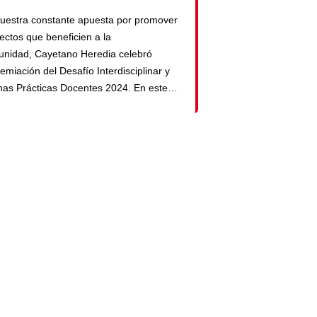
uestra constante apuesta por promover
ectos que beneficien a la
nidad, Cayetano Heredia celebró
remiación del Desafío Interdisciplinar y
as Prácticas Docentes 2024. En este
to, destacamos el trabajo colaborativo
novador de estudiantes y docentes de
rado, posgrado y especialidades de
rentes programas académicos, quienes
nieron para diseñar propuestas de
ción frente a problemas […]