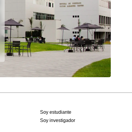
MPROMISO CON LA
LUD MENTAL: CAYETANO
REDIA REUNIÓ A
STITUCIONES ALIADAS EN
RIA INFORMATIVA Y
iciembre 1, 2025
RMATIVA
iernes 10 de octubre, el Servicio de
ejería Psicológica, en coordinación con
rea de Seguridad, Salud Ocupacional y
o Ambiente (SSOMA), realizó con éxito
eria de Salud Mental, una iniciativa
gida a toda la comunidad herediana con
ropósito de promover el bienestar
oemocional y reforzar la importancia del
cuidado en la vida universitaria. La […]
Soy estudiante
Soy investigador