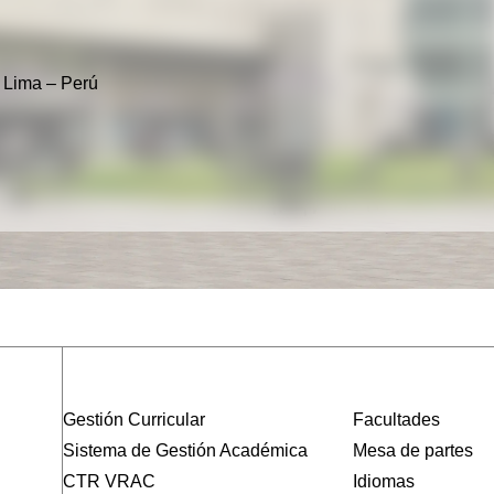
CO
CONFIAR Y RECIBIR APOYO:
SA
CAYETANO HEREDIA
HE
PROMUEVE EL BIENESTAR
, Lima – Perú
IN
EMOCIONAL ESTUDIANTIL
abril 24, 2026
FE
d
FO
Este 31 de marzo, en nuestro Campus
El v
Central (SMP), el Servicio de Consejería
Cons
Psicológica de Cayetano Heredia realizó la
el á
campaña de difusión “Un espacio para
Medi
hablar, confiar y recibir apoyo”, con el
la F
propósito de acercar a los estudiantes a
diri
este programa de acompañamiento
el p
emocional. En un contexto donde las
psic
problemáticas sociales y familiares influyen
auto
cada vez más en el […]
Gestión Curricular
Facultades
Sistema de Gestión Académica
Mesa de partes
CTR VRAC
Idiomas