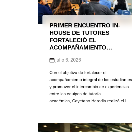
PRIMER ENCUENTRO IN-
HOUSE DE TUTORES
FORTALECIÓ EL
ACOMPAÑAMIENTO
INTEGRAL DE ESTUDIANTES
julio 6, 2026
EN CAYETANO HEREDIA
Con el objetivo de fortalecer el
acompañamiento integral de los estudiantes
y promover el intercambio de experiencias
entre los equipos de tutoría
académica, Cayetano Heredia realizó el I
Encuentro In-house de Tutores el 16 de
mayo en el Campus Central (SMP). Esta
primera edición fue impulsada por
la Dirección Universitaria de Gestión