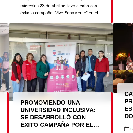
del 
miércoles 23 de abril se llevó a cabo con
facu
éxito la campaña “Vive SanaMente” en el
dire
Campus Central de San Martín de Porres.
Guti
La jornada, dirigida a toda la comunidad
universitaria, buscó concientizar sobre la
importancia de cuidar el […]
CA
PR
PROMOVIENDO UNA
ES
UNIVERSIDAD INCLUSIVA:
DO
SE DESARROLLÓ CON
RE
ÉXITO CAMPAÑA POR EL
s
SO
DÍA NACIONAL DE LAS