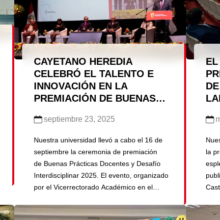
CAYETANO HEREDIA
EL
CELEBRÓ EL TALENTO E
PR
INNOVACIÓN EN LA
DE
PREMIACIÓN DE BUENAS
LA
PRÁCTICAS DOCENTES Y
GU
septiembre 23, 2025
m
DESAFÍO INTERDISCIPLINAR
FO
2025
ES
Nuestra universidad llevó a cabo el 16 de
Nues
septiembre la ceremonia de premiación
la p
de Buenas Prácticas Docentes y Desafío
espl
Interdisciplinar 2025. El evento, organizado
publ
por el Vicerrectorado Académico en el
Cast
marco del 64° aniversario institucional,
de G
reunió a autoridades, docentes y
repr