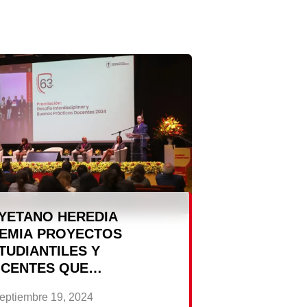
Dr. Carlos Mendiola, vicedecano de la
ltad; la Dra. Milagros Carrasco,
ctora de la carrera; el Dr. Fredy
érrez, […]
YETANO HEREDIA
EMIA PROYECTOS
TUDIANTILES Y
CENTES QUE
SPONDEN A DESAFÍOS
eptiembre 19, 2024
CIALES DEL PAÍS