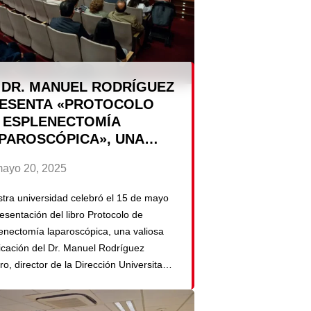
 DR. MANUEL RODRÍGUEZ
ESENTA «PROTOCOLO
 ESPLENECTOMÍA
PAROSCÓPICA», UNA
ÍA PARA CIRUJANOS EN
ayo 20, 2025
RMACIÓN Y
PECIALISTAS
tra universidad celebró el 15 de mayo
resentación del libro Protocolo de
enectomía laparoscópica, una valiosa
icación del Dr. Manuel Rodríguez
ro, director de la Dirección Universitaria
estión Académica (DUGAD). Esta obra
esenta un importante aporte al campo