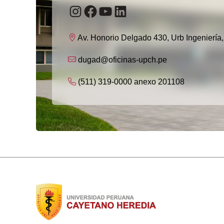
CONSEJERÍA PSICOLÓGICA
Instagram
Facebook
YouTube
LinkedIn
REALIZÓ JORNADA DE
SENSIBILIZACIÓN SOBRE
Av. Honorio Delgado 430, Urb Ingeniería
DESCANSO Y
AUTOCUIDADO
dugad@oficinas-upch.pe
junio 3, 2026
(511) 319-0000 anexo 201108
El 8 de mayo, en nuestro Campus Central
(SMP), el servicio de Consejería
Psicológica realizó la campaña
psicoeducativa “Mente tranquila, sueño
profundo”, con el objetivo de promover la
importancia del sueño, el descanso y los
hábitos saludables en la población
universitaria. Durante la actividad, se
enfatizó que descansar adecuadamente no
solo implica dormir más horas, sino también
[…]