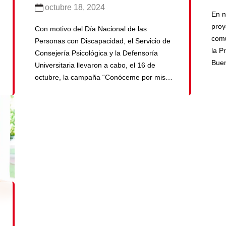
octubre 18, 2024
PERSONAS CON
En n
DISCAPACIDAD
proy
Con motivo del Día Nacional de las
comu
Personas con Discapacidad, el Servicio de
la P
Consejería Psicológica y la Defensoría
Buen
Universitaria llevaron a cabo, el 16 de
even
octubre, la campaña “Conóceme por mis
e in
habilidades, no por mi discapacidad”. Esta
preg
iniciativa, desarrollada en el Campus
dife
Central (SMP), estuvo dirigida a los
se u
estudiantes de todas las carreras con el
solu
objetivo de visibilizar a las […]