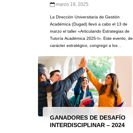
marzo 19, 2025
La Dirección Universitaria de Gestión
Académica (Dugad) llevó a cabo el 13 de
marzo el taller «Articulando Estrategias de
Tutoría Académica 2025-I». Este evento, de
carácter estratégico, congregó a los
responsables de tutoría de todas las
facultades, con el objetivo primordial de
construir de manera colaborativa el Plan de
Acción Tutorial para el semestre 2025-I. […]
GANADORES DE DESAFÍO
INTERDISCIPLINAR – 2024