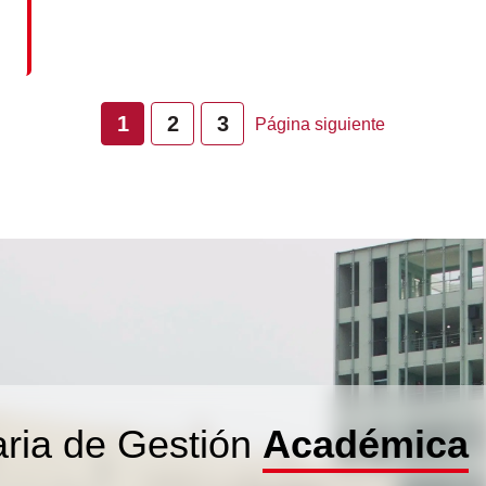
1
2
3
Página siguiente
aria de Gestión
Académica
UN ESPACIO PARA HABLAR,