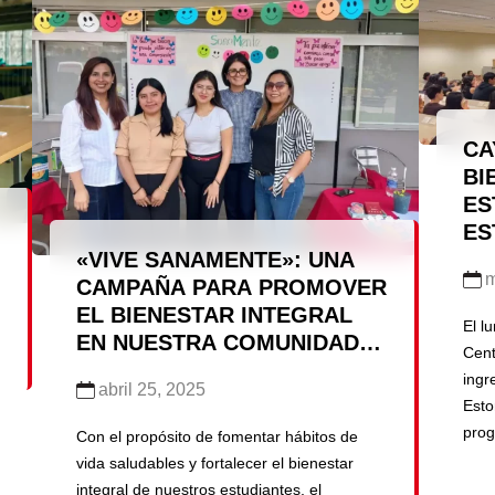
estudiantes. Durante la ceremonia
de l
reconocimos a los equipos y docentes que,
ofre
mediante propuestas creativas y
evid
colaborativas, fortalecen la calidad de la
enseñanza y […]
CA
BI
ES
ES
«VIVE SANAMENTE»: UNA
CO
m
CAMPAÑA PARA PROMOVER
IN
EL BIENESTAR INTEGRAL
El l
EN NUESTRA COMUNIDAD
Cent
ESTUDIANTIL
ingr
abril 25, 2025
Esto
prog
Con el propósito de fomentar hábitos de
el S
vida saludables y fortalecer el bienestar
even
integral de nuestros estudiantes, el