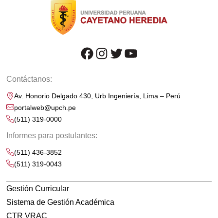
facebook
instagram
twitter
youtube
Contáctanos:
Av. Honorio Delgado 430, Urb Ingeniería, Lima – Perú
portalweb@upch.pe
(511) 319-0000
Informes para postulantes:
(511) 436-3852
(511) 319-0043
Gestión Curricular
Sistema de Gestión Académica
CTR VRAC