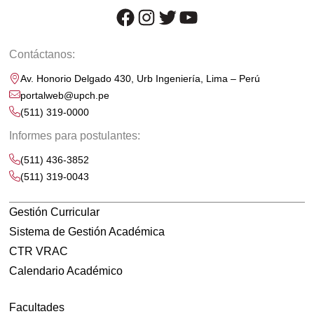
facebook
instagram
twitter
youtube
Contáctanos:
Av. Honorio Delgado 430, Urb Ingeniería, Lima – Perú
portalweb@upch.pe
(511) 319-0000
Informes para postulantes:
(511) 436-3852
(511) 319-0043
Gestión Curricular
Sistema de Gestión Académica
CTR VRAC
Calendario Académico
Facultades