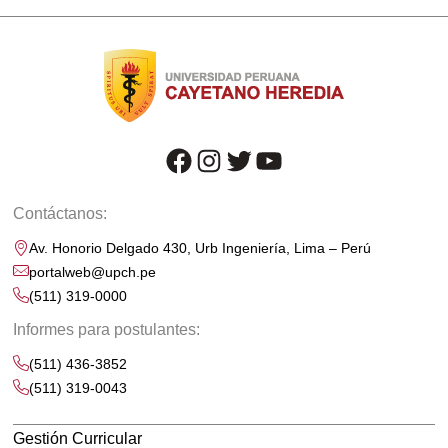
facebook
instagram
twitter
youtube
Contáctanos:
Av. Honorio Delgado 430, Urb Ingeniería, Lima – Perú
portalweb@upch.pe
(511) 319-0000
Informes para postulantes:
(511) 436-3852
(511) 319-0043
Gestión Curricular