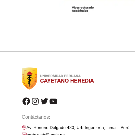
facebook
instagram
twitter
youtube
Contáctanos:
Av. Honorio Delgado 430, Urb Ingeniería, Lima – Perú
portalweb@upch.pe