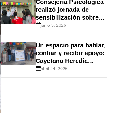
Consejería Psicológica
realizó jornada de
sensibilización sobre
descanso y
junio 3, 2026
autocuidado
Un espacio para hablar,
confiar y recibir apoyo:
Cayetano Heredia
promueve el bienestar
abril 24, 2026
emocional estudiantil