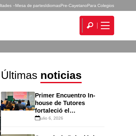
ltades
Mesa de partes
Idiomas
Pre-Cayetano
Para Colegios
Últimas
noticias
Primer Encuentro In-
house de Tutores
fortaleció el
acompañamiento
julio 6, 2026
integral de estudiantes
en Cayetano Heredia