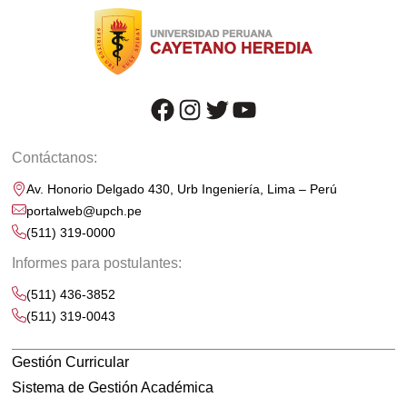
facebook
instagram
twitter
youtube
Contáctanos:
Av. Honorio Delgado 430, Urb Ingeniería, Lima – Perú
portalweb@upch.pe
(511) 319-0000
Informes para postulantes:
(511) 436-3852
(511) 319-0043
Gestión Curricular
Sistema de Gestión Académica