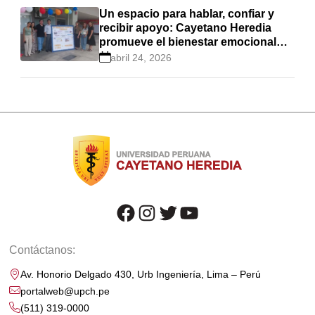
Un espacio para hablar, confiar y
recibir apoyo: Cayetano Heredia
promueve el bienestar emocional
estudiantil
abril 24, 2026
facebook
instagram
twitter
youtube
Contáctanos:
Av. Honorio Delgado 430, Urb Ingeniería, Lima – Perú
portalweb@upch.pe
(511) 319-0000