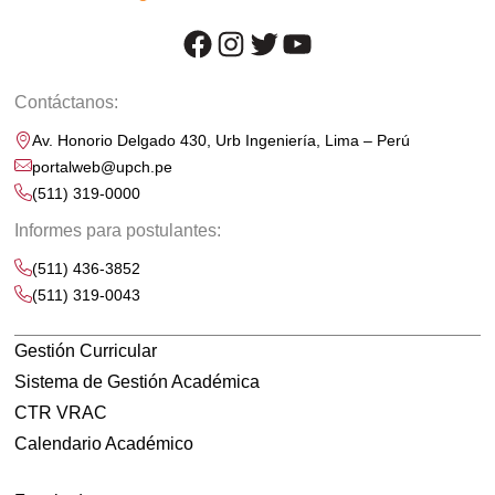
facebook
instagram
twitter
youtube
Contáctanos:
Av. Honorio Delgado 430, Urb Ingeniería, Lima – Perú
portalweb@upch.pe
(511) 319-0000
Informes para postulantes:
(511) 436-3852
(511) 319-0043
Gestión Curricular
Sistema de Gestión Académica
CTR VRAC
Calendario Académico